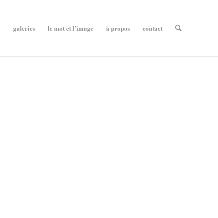
l
galeries
le mot et l’image
à propos
contact