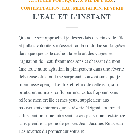
ATTITUDE POÉTIQUE
,
AU FIL DE L'EAU
,
CONTEMPLATION
,
EAU
,
MÉDITATION
,
RÊVERIE
L’EAU ET L’INSTANT
Quand le soir approchait je descendais des cimes de l’île
et j’allais volontiers m’asseoir au bord du lac sur la grève
dans quelque asile caché ; là le bruit des vagues et
l’agitation de l’eau fixant mes sens et chassant de mon
âme toute autre agitation la plongeaient dans une rêverie
délicieuse où la nuit me surprenait souvent sans que je
m’en fusse aperçu. Le flux et reflux de cette eau, son
bruit continu mais renflé par intervalles frappant sans
relâche mon oreille et mes yeux, suppléaient aux
mouvements internes que la rêverie éteignait en moi et
suffisaient pour me faire sentir avec plaisir mon existence
sans prendre la peine de penser. Jean-Jacques Rousseau
Les rêveries du promeneur solitaire