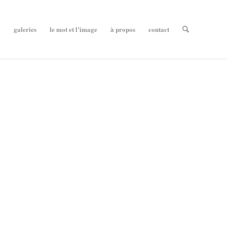
l
galeries
le mot et l’image
à propos
contact