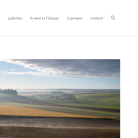
l
galeries
le mot et l’image
à propos
contact