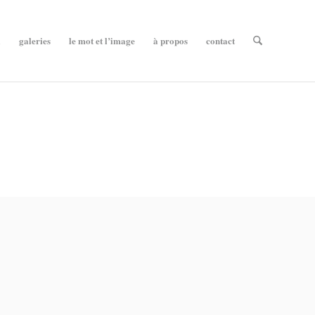
l
galeries
le mot et l’image
à propos
contact